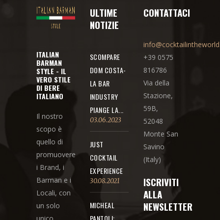
ULTIME
CONTATTACI
NOTIZIE
info@cocktailintheworl
ITALIAN
SCOMPARE
+39 0575
BARMAN
DOM COSTA-
816786
STYLE - IL
VERO STILE
LA BAR
Via della
DI BERE
ITALIANO
Stazione,
INDUSTRY
59B,
PIANGE LA...
Il nostro
03.06.2023
52048
scopo è
Monte San
quello di
JUST
Savino
promuovere
COCKTAIL
(Italy)
i Brand, i
EXPERIENCE
ISCRIVITI
Barman e i
30.08.2021
ALLA
Locali, con
NEWSLETTER
MICHEAL
un solo
PANTOLI;
unico